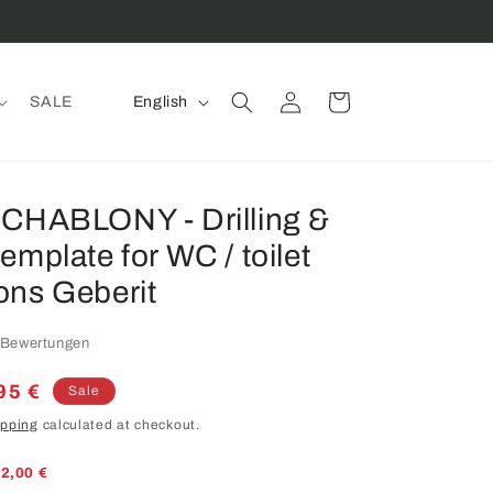
Log
L
Cart
SALE
English
in
a
n
g
SCHABLONY - Drilling &
u
emplate for WC / toilet
a
ons Geberit
g
e
 Bewertungen
e
95 €
Sale
e
ipping
calculated at checkout.
 2,00 €