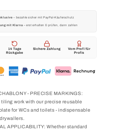
&amp;
marking
template
nklusive
– bezahle sicher mit PayPal-Käuferschutz
for
ung mit Klarna
– erst erhalten & prüfen, dann zahlen
WC
/
toilet
connections
14 Tage
Sichere Zahlung
Vom Profi für
Rückgabe
Profis
Geberit
 SCHABLONY - PRECISE MARKINGS:
 tiling work with our precise reusable
late for WCs and toilets - indispensable
 drywallers.
L APPLICABILITY: Whether standard