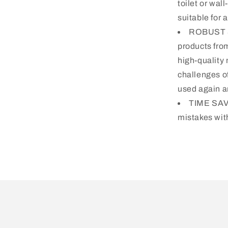
toilet or wal
suitable for
ROBUST &
products from
high-quality 
challenges of
used again a
TIME SAVI
mistakes wit