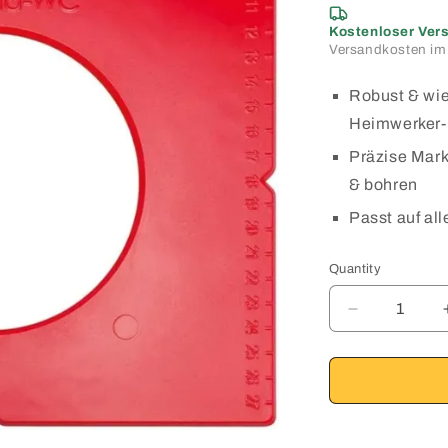
Kostenloser Ver
Versandkosten im
Robust & wie
Heimwerker‑
Präzise Mark
& bohren
Passt auf al
Quantity
Quantity
Decrease
quantity
for
NIVILLI
SCHABLO
-
Drilling