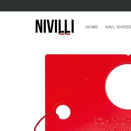
Skip to
content
HOME
NAIL SHOE
Skip to
product
information