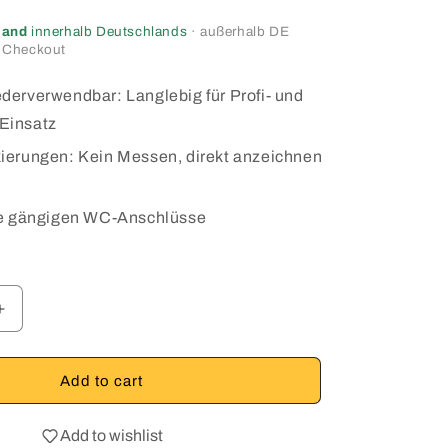
sand
innerhalb Deutschlands
· außerhalb DE
 Checkout
derverwendbar: Langlebig für Profi‑ und
Einsatz
ierungen: Kein Messen, direkt anzeichnen
le gängigen WC-Anschlüsse
Increase
quantity
for
NIVILLI
Add to cart
NY
SCHABLONY
-
Add to wishlist
Drilling