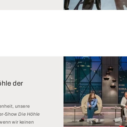
öhle der
enheit, unsere
der-Show
Die Höhle
wenn wir keinen