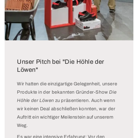
gu
ch
eh
t
.
en
va
Ab
,
riie
er
se
re
mi
hr
n
t
gu
un
Ni
t.
d
villi
Ab
an
w
er
pa
ar'
vo
Unser Pitch bei "Die Höhle der
ss
s
r
Löwen"
en
vie
all
las
l
e
se
be
m,
Wir hatten die einzigartige Gelegenheit, unsere
n.
ss
sie
Produkte in der bekannten Gründer-Show
Die
Du
er:
br
Höhle der Löwen
zu präsentieren. Auch wenn
rc
gl
ec
h
ei
he
wir keinen Deal abschließen konnten, war der
di
ch
n
Auftritt ein wichtiger Meilenstein auf unserem
e
m
wir
ha
äß
kli
Weg.
rte
ig
ch
Es war eine intensive Erfahrung: Vor den