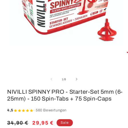
Open
media
1
in
modal
i
of
1
/
8
NIVILLI SPINNY PRO - Starter-Set 5mm (6-
25mm) - 150 Spin-Tabs + 75 Spin-Caps
4,5
· 560 Bewertungen
Regular
34,90 €
Sale
29,95 €
Sale