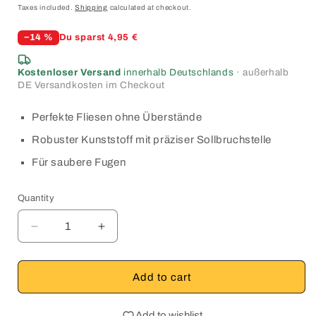
price
price
Taxes included.
Shipping
calculated at checkout.
−14 %
Du sparst 4,95 €
Kostenloser Versand
innerhalb Deutschlands
· außerhalb
DE Versandkosten im Checkout
Perfekte Fliesen ohne Überstände
Robuster Kunststoff mit präziser Sollbruchstelle
Für saubere Fugen
Quantity
Quantity
Decrease
Increase
quantity
quantity
for
for
NIVILLI
NIVILLI
Add to cart
SPINNY
SPINNY
PRO
PRO
Add to wishlist