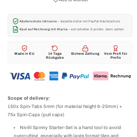
-
-
Starter-
Starter-
Set
Set
5mm
5mm
Käuferschutz inklusive
– bezahle sicher mit PayPal-Käuferschutz
(6-
(6-
Kauf auf Rechnung mit Klarna
– erst erhalten & prüfen, dann zahlen
25mm)
25mm)
-
-
150
150
Spin-
Spin-
Made in EU
14 Tage
Sichere Zahlung
Vom Profi für
Rückgabe
Profis
Tabs
Tabs
+
+
75
75
Spin-
Spin-
Caps
Caps
Scope of delivery:
150x Spin-Tabs 5mm (for material height 6-25mm) +
75x Spin-Caps (pull caps)
Nivilli Spinny Starter-Set is a hand tool to avoid
overcutting, especially with large format tiles and