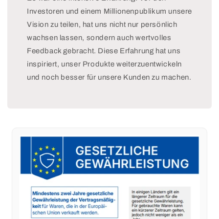
Ku
es
an
ns
Fu
de
Investoren und einem Millionenpublikum unsere
tst
ge
r
Vision zu teilen, hat uns nicht nur persönlich
off
n
So
wachsen lassen, sondern auch wertvolles
art
m
llb
rei
aß
ru
Feedback gebracht. Diese Erfahrung hat uns
ße
un
ch
inspiriert, unser Produkte weiterzuentwickeln
n
d
st
und noch besser für unsere Kunden zu machen.
sie
gl
ell
an
ei
e
de
ch
un
n
e
ter
So
Hö
ha
llb
he
lb
ru
de
de
ch
r
r
st
be
ve
ell
na
rle
en
ch
gt
pri
ba
en
m
rte
Fli
a
n
es
ab
Fli
en