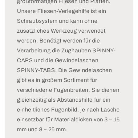
großformatigen Fliesen und Platten.
ed
h
d
Log in to your account to add products to your
er
di
di
Unsere Fliesen-Verlegehilfe ist ein
ve
e
e
wishlist and view your previously saved items.
rw
Üb
sin
Schraubsystem und kann ohne
en
er
d
Login
zusätzliches Werkzeug verwendet
de
gä
ec
t.
ng
ht
werden. Benötigt werden für die
Al
e
na
Verarbeitung die Zughauben SPINNY-
s
de
h
La
r
dr
CAPS und die Gewindelaschen
sc
be
an
he
na
.
SPINNY-TABS. Die Gewindelaschen
n
ch
M
gibt es in großem Sortiment für
ist
ba
an
di
rte
ka
verschiedene Fugenbreiten. Sie dienen
e 1
n
nn
gleichzeitig als Abstandshilfe für ein
m
Fli
gu
m
es
te
einheitliches Fugenbild, je nach Lasche
Va
en
n
ria
ni
Dr
einsetzbar für Materialdicken von 3 – 15
nt
ch
uc
mm und 8 – 25 mm.
e
t
k
in
sa
au