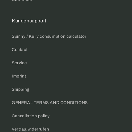
Da
m
nk
an
e.
ch
Kundensupport
m
al
ni
Spinny / Keily consumption calculator
ch
t
Contact
sa
ub
Service
er
ab
bri
Imprint
ch
t.
Shipping
GENERAL TERMS AND CONDITIONS
Cancellation policy
Vertrag widerrufen