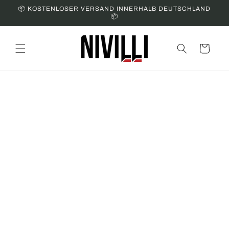
Skip to
📦 KOSTENLOSER VERSAND INNERHALB DEUTSCHLAND
content
📦
Cart