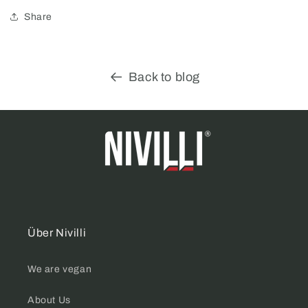
Share
Back to blog
Über Nivilli
We are vegan
About Us