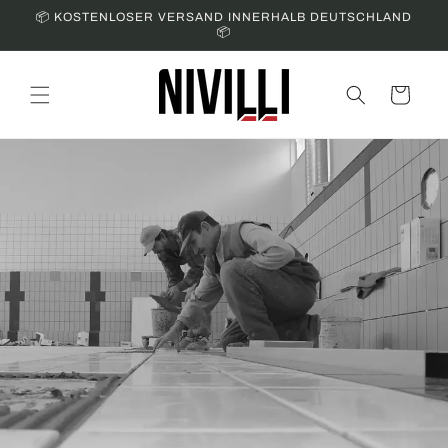
Skip to
📦 KOSTENLOSER VERSAND INNERHALB DEUTSCHLAND
content
📦
Cart